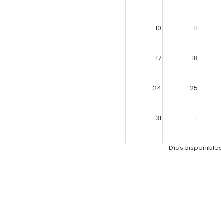
10
11
17
18
24
25
31
1
Días disponible