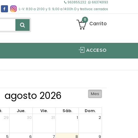
963855232
663743193
L-V: 8:30 a 21:00 y S: 9;00 a 14:00h D y festivos: cerrados
0
Carrito
ACCESO
ANALISIS SEGUIMIENTO SPECTRA FACIAL/CAPILAR 30MIN
agosto 2026
Mes
.
Jue.
Vie.
Sáb.
Dom.
29
30
31
1
2
5
6
7
8
9