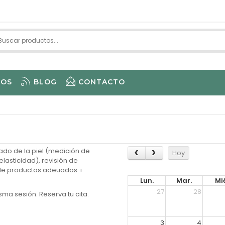
IOS
BLOG
CONTACTO
ANALISIS FACIAL Y CAPILAR SPECTRA 1H
ado de la piel (medición de
Hoy
lasticidad), revisión de
 de productos adeuados +
Lun.
Mar.
Mié
27
28
ma sesión. Reserva tu cita.
3
4