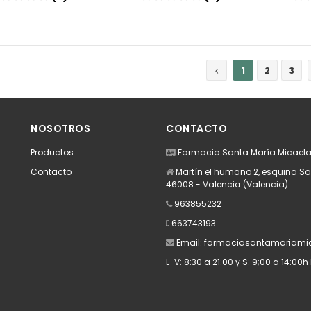
Añadir
Añadir
1
2
3
NOSOTROS
CONTACTO
Productos
Farmacia Santa María Micael
Contacto
Martín el humano 2, esquina Sa
46008 - Valencia (Valencia)
963855232
663743193
Email:
farmaciasantamariami
L-V: 8:30 a 21:00 y S: 9;00 a 14:00h