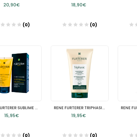
20,90€
18,90€
(0)
(0)
Añadir
Añadir
RENE FURTERER SUBLIME KARITE CHAMPU DISCIPLINANTE HIDRATANT
RENE FURTERER TRIPHASIC BALSAMO DESENREDANTE TEXTURIZANTE 15
15,95€
19,95€
(0)
(0)