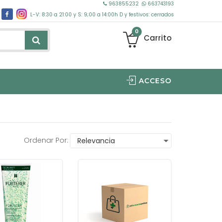
963855232
663743193
L-V: 8:30 a 21:00 y S: 9;00 a 14:00h D y festivos: cerrados
0
Carrito
ACCESO
ANALISIS SEGUIMIENTO SPECTRA FACIAL/CAPILAR 30MIN
Ordenar Por: