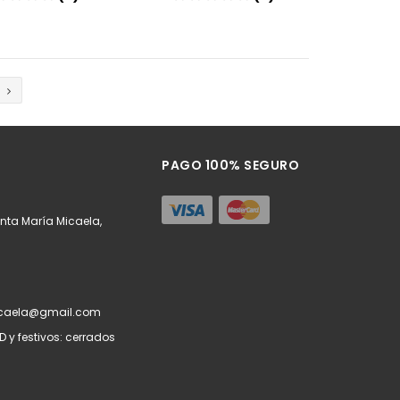
Añadir
Añadir
PAGO 100% SEGURO
a
nta María Micaela,
caela@gmail.com
 D y festivos: cerrados