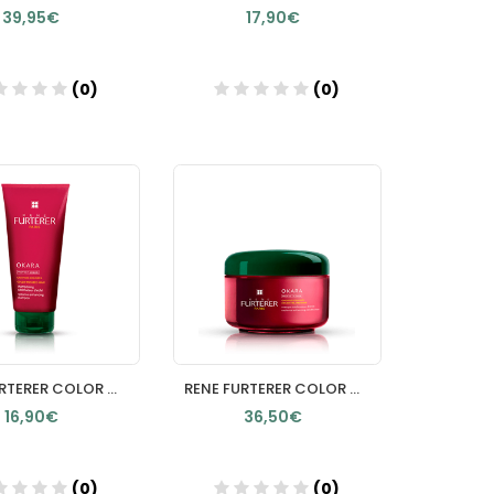
39,95€
17,90€
(0)
(0)
Añadir
Añadir
RENE FURTERER COLOR GLOW CHAMPU PROTECCION COLOR 200 ML
RENE FURTERER COLOR GLOW MASCARILLA REPARABRILLO 200 ML
16,90€
36,50€
(0)
(0)