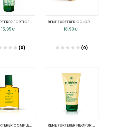
RENE FURTERER FORTICEA CHAMPU FORTIFICANTE REVITALIZANTE 20
RENE FURTERER COLOR GLOW CREMA RADIANTE TERMOPROTECTORA 100
15,95€
18,90€
(0)
(0)
Añadir
Añadir
RENE FURTERER COMPLEXE 5 HEAD SPA CONCENTRADO ESTIMULANTE F
RENE FURTERER NEOPUR CHAMPU EQUILIBRANTE CASPA SECA 150 ML