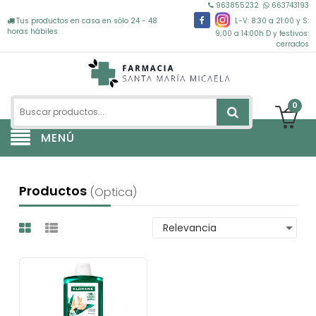
963855232
663743193
Tus productos en casa en sólo 24 - 48
L-V: 8:30 a 21:00 y S:
horas hábiles
9;00 a 14:00h D y festivos:
cerrados
0
MENÚ
Productos
(optica)