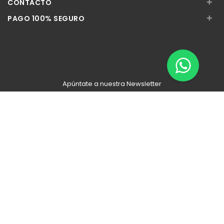
+
CONTACTO
+
PAGO 100% SEGURO
Apúntate a nuestra Newsletter
Escribe aquí tu email...
Suscribirse
He leído y acepto la
pólitica de privacidad