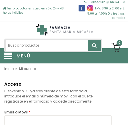
963855232
663743193
Tus productos en casa en sólo 24 - 48
L-V: 8:30 a 21:00 y S:
horas hábiles
9;00 a 14:00h D y festivos:
cerrados
0
MENÚ
»
Inicio
Mi cuenta
Acceso
Bienvenido!! Si ya eres cliente de esta farmacia,
introduce el email o número de móvil con el que te
registraste en el farmacia y accede directamente.
Email o Móvil
*